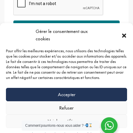
Envoyer
Gérer le consentement aux
cookies
Pour offrir les meilleures expériences, nous utilisons des technologies telles
que les cookies pour stocker et/ou accéder aux informations des appareils.
Le fait de consentir à ces technologies nous permettra de traiter des
Google +
Linkedin
Instagram
données telles que le comportement de navigation ou les ID uniques sur ce
site. Le fait de ne pas consentir ou de retirer son consentement peut avoir
un effet négatif sur certaines caractéristiques et fonctions.
Accepter
Refuser
Voir les préférences
Comment pourrions-nous vous aider ?
©
Mentions légales
|
Politique de confidentialités
Nathan SERRUYA