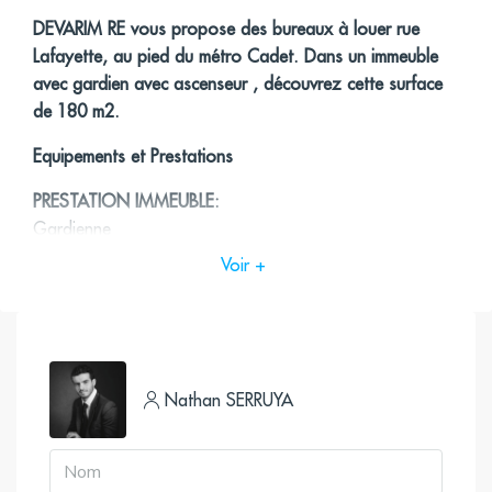
DEVARIM RE vous propose des bureaux à louer rue
Lafayette, au pied du métro Cadet. Dans un immeuble
avec gardien avec ascenseur , découvrez cette surface
de 180 m2.
Equipements et Prestations
PRESTATION IMMEUBLE:
Gardienne
Ascenseur
Voir +
Système d’évacuation des fumées dans l’immeuble
Fibre optique
PRESTATION SURFACE:
Nathan SERRUYA
Une entrée, de 7 bureaux fermés,
de 2 sanitaires
Balcon filant