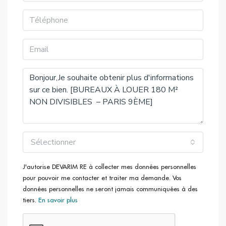
Locaux livrés rénovés en 2023
Loyer très attractif !
Accès
PROVENCE – FAUBOURG MONTMARTRE (67, 74),
CADET (26, 32, 42, 43, 48, 85)
Grands Boulevards (8, 9), Cadet (7), Notre-Dame de
Lorette (12)
Gare du Nord (B)
Haussmann Saint-Lazare (J)
Sélectionner
J'autorise DEVARIM RE à collecter mes données personnelles
pour pouvoir me contacter et traiter ma demande. Vos
données personnelles ne seront jamais communiquées à des
tiers.
En savoir plus