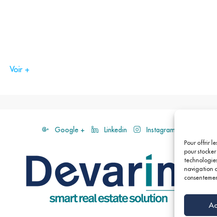
Voir +
2, N01),
Google +
Linkedin
Instagram
0, 93, N24,
Pour offrir l
n D.
pour stocker
technologies
navigation ou
consentement
Roosevelt (1, 9)
Ac