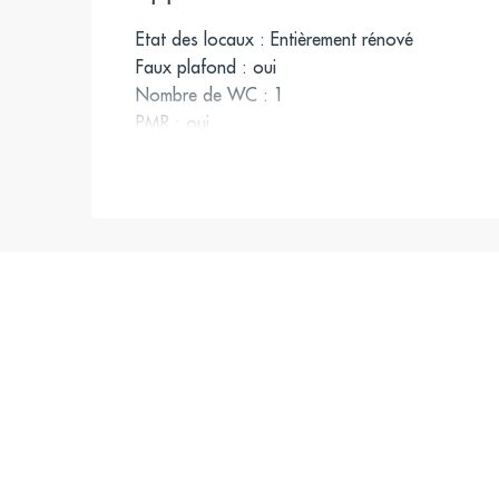
Etat des locaux : Entièrement rénové
Faux plafond : oui
Nombre de WC : 1
PMR : oui
Type Chauffage : radiateur
3 bureaux
Cuisine
Accès
Rond-Point des Champs-Élysées – Matignon (3
Rond-Point des Champs-Élysées (28, 42, 73, 8
N11), Rond-Point des Champs-Élysées – Frankli
Roosevelt (N02)
Invalides (France)
Champs-Élysées – Clemenceau (13), Franklin D. 
Invalides (C)
Gare Saint-Lazare (TER)