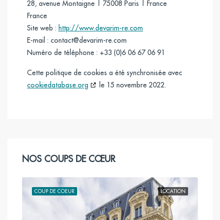
28, avenue Montaigne | 75008 Paris | France
France
Site web :
http://www.devarim-re.com
E-mail :
contact@devarim-re.com
Numéro de téléphone : +33 (0)6 06 67 06 91
Cette politique de cookies a été synchronisée avec
cookiedatabase.org
le 15 novembre 2022.
NOS COUPS DE CŒUR
TION
COUP DE COEUR
LOCATION
COU