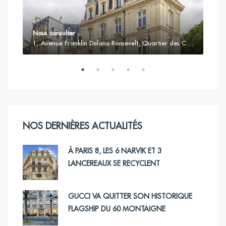
Nous consulter
17, Avenue Bosquet, Quartier du Gros-Caillou, Paris 7e Arrondissement, Paris, Île-de-France, France métropolitaine, 75007, France
1, Avenue Franklin Delano Roosevelt, Quartier des Champs-Élysées, Paris 8e Arrondissement, Paris, France métropolitaine, 75008, France
NOS DERNIÈRES ACTUALITÉS
À PARIS 8, LES 6 NARVIK ET 3
LANCEREAUX SE RECYCLENT
GUCCI VA QUITTER SON HISTORIQUE
FLAGSHIP DU 60 MONTAIGNE