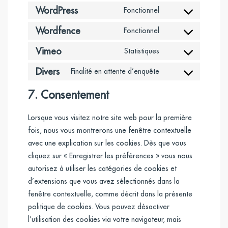
WordPress
Fonctionnel
Consent
to
Wordfence
Fonctionnel
Consent
service
to
Vimeo
Statistiques
wordpress
Consent
service
to
Divers
Finalité en attente d’enquête
wordfence
Consent
service
to
7. Consentement
vimeo
service
divers
Lorsque vous visitez notre site web pour la première
fois, nous vous montrerons une fenêtre contextuelle
avec une explication sur les cookies. Dès que vous
cliquez sur « Enregistrer les préférences » vous nous
autorisez à utiliser les catégories de cookies et
d’extensions que vous avez sélectionnés dans la
fenêtre contextuelle, comme décrit dans la présente
politique de cookies. Vous pouvez désactiver
l’utilisation des cookies via votre navigateur, mais