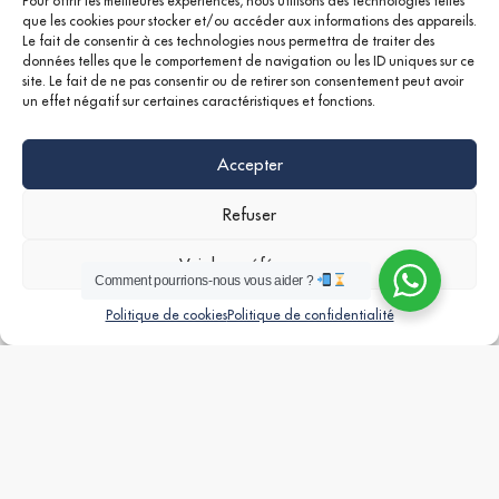
Pour offrir les meilleures expériences, nous utilisons des technologies telles
que les cookies pour stocker et/ou accéder aux informations des appareils.
Le fait de consentir à ces technologies nous permettra de traiter des
données telles que le comportement de navigation ou les ID uniques sur ce
site. Le fait de ne pas consentir ou de retirer son consentement peut avoir
un effet négatif sur certaines caractéristiques et fonctions.
Accepter
Refuser
APPARTEMENT T4 À LOUER – CANNES
Voir les préférences
Comment pourrions-nous vous aider ?
Nous consulter
Inscriptions
Vue de la carte
Politique de cookies
Politique de confidentialité
Google +
Linkedin
Instagram
VENTE
MISE À JOUR