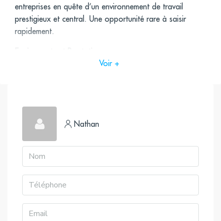
entreprises en quête d’un environnement de travail
prestigieux et central. Une opportunité rare à saisir
rapidement.
Equipements et Prestations
Voir +
Entrée indépendante
Locaux rénovés en 2019
Accueil
Climatisation
Parquet
Nathan
Prestations de standing
6 Bureaux
Cuisine
Salle de réunion en sous-sol
Accès
Pont Mirabeau (BUS-72, BUS-22, BUS-62, BUS-N12,
BUSN61), Église d’Auteuil (BUS-52)