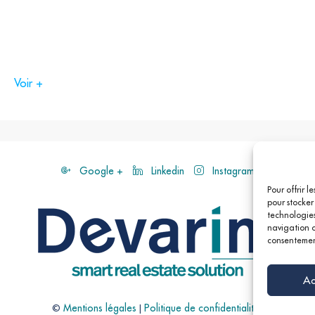
Voir +
Google +
Linkedin
Instagram
Pour offrir l
pour stocker
technologies
navigation ou
(21, 43, 95),
consentement
Saint-Lazare
Ac
12, 14),
©
Mentions légales
|
Politique de confidentialités