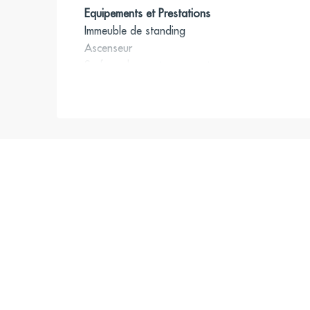
Equipements et Prestations
Immeuble de standing
Ascenseur
Surface donnant sur rue et sur cour
Climatisation
Accueil
Possibilité de faire 6/7 bureaux cloisonnés
Belle salle de réunion
État d’usage
Idéal profession libérale
Climatisation
Accès
Liège (68, N01), Gare Saint-Lazare – Budapest 
Gare de St Lazare (N150, N152, N154), Gare 
(26, 42)
Paris-St-Lazare (Gare SNCF)
Liège (13), Havre-Caumartin (9), Saint-Lazare (