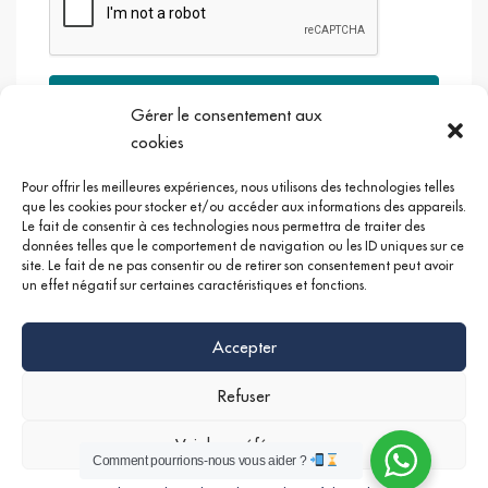
Envoyer
Gérer le consentement aux
cookies
Pour offrir les meilleures expériences, nous utilisons des technologies telles
que les cookies pour stocker et/ou accéder aux informations des appareils.
Le fait de consentir à ces technologies nous permettra de traiter des
Google +
Linkedin
Instagram
données telles que le comportement de navigation ou les ID uniques sur ce
site. Le fait de ne pas consentir ou de retirer son consentement peut avoir
un effet négatif sur certaines caractéristiques et fonctions.
Accepter
Refuser
Voir les préférences
Comment pourrions-nous vous aider ?
©
Mentions légales
|
Politique de confidentialités
Nathan SERRUYA