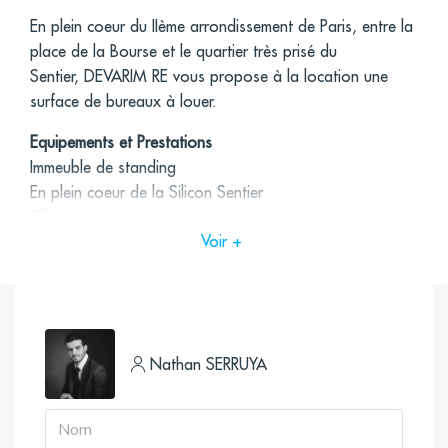
En plein coeur du IIème arrondissement de Paris, entre la
place de la Bourse et le quartier très prisé du
Sentier, DEVARIM RE vous propose à la location une
surface de bureaux à louer.
Equipements et Prestations
Immeuble de standing
En plein coeur de la Silicon Sentier
Climatisation
Voir +
Cuisine
Beaux open spaces
Boitier au sol
2 bureaux
2 sanitaires
Nathan SERRUYA
Très bon état d’usage
Accès
Réaumur – Montmartre (Ligne 85, Ligne 74, Ligne 20,