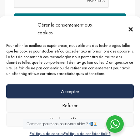
Envoyer
Gérer le consentement aux
cookies
Pour offrir les meilleures expériences, nous utilisons des technologies telles
que les cookies pour stocker et/ou accéder aux informations des appareils.
Le fait de consentir à ces technologies nous permettra de traiter des
Google +
Linkedin
Instagram
données telles que le comportement de navigation ou les ID uniques sur ce
site. Le fait de ne pas consentir ou de retirer son consentement peut avoir
un effet négatif sur certaines caractéristiques et fonctions.
Accepter
Refuser
Voir les préférences
Comment pourrions-nous vous aider ?
©
Mentions légales
|
Politique de confidentialités
Nathan SERRUYA
Politique de cookies
Politique de confidentialité