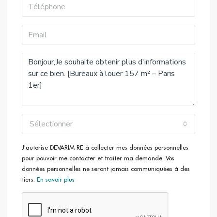
Accès :
Bus :
LOUVRE-RIVOLI (21, 69, 72, 76, 81),
COQUILLIERE-LES
HALLES (67, 74, 85), SAINT HONORE-VALOIS
(BALABUS), COQUILLIERE (48), VICTOIRES (29)
Métro :
Louvre-Rivoli (1), Les Halles (4), Palais-Royal
(Musée du
Louvre) (7)
RER :
CHATELET LES HALLES (A, B), Musée-d’Orsay (C)
CHATELET LES HALLES (D)
Sélectionner
J'autorise DEVARIM RE à collecter mes données personnelles
pour pouvoir me contacter et traiter ma demande. Vos
données personnelles ne seront jamais communiquées à des
tiers.
En savoir plus