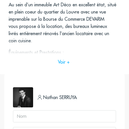
Au sein d’un immeuble Art Déco en excellent état, situé
en plein coeur du quartier du Louvre avec une vue
imprenable sur la Bourse du Commerce DEVARIM
vous propose à la location, des bureaux lumineux
livrés entièrement rénovés l’ancien locataire avec un
coin cuisine.
Équipements et Prestations :
Vue imprenable sur la Bourse du Commerce
Voir +
2 Open Spaces
Ascenseur
Bolon au sol
2 Salles de Réunion
Locaux en excellent état
Nathan SERRUYA
Très lumineux
Coin cuisine
Excellente déserte