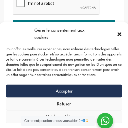
Envoyer
Gérer le consentement aux
cookies
Pour offrir les meilleures expériences, nous utilisons des technologies telles
que les cookies pour stocker et/ou accéder aux informations des appareils.
Le fait de consentir à ces technologies nous permettra de traiter des
Google +
Linkedin
Instagram
données telles que le comportement de navigation ou les ID uniques sur ce
site. Le fait de ne pas consentir ou de retirer son consentement peut avoir
un effet négatif sur certaines caractéristiques et fonctions.
Accepter
Refuser
Voir les préférences
Comment pourrions-nous vous aider ?
©
Mentions légales
|
Politique de confidentialités
Nathan SERRUYA