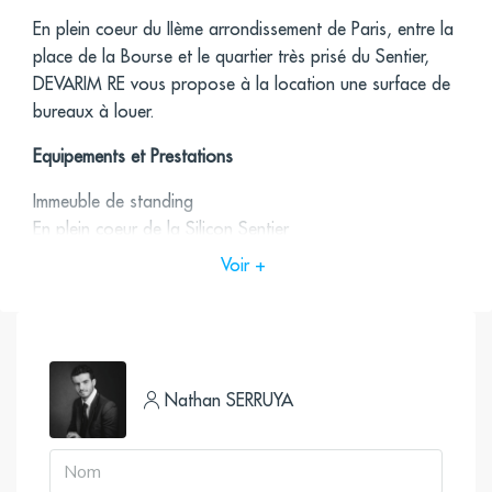
En plein coeur du IIème arrondissement de Paris, entre la
place de la Bourse et le quartier très prisé du Sentier,
DEVARIM RE vous propose à la location une surface de
bureaux à louer.
Equipements et Prestations
Immeuble de standing
En plein coeur de la Silicon Sentier
Climatisation
Voir +
Cuisine
Beaux open spaces
Très bon état d’usage
Accès
Nathan SERRUYA
Réaumur – Montmartre (Ligne 85, Ligne 74, Ligne 20,
Ligne
39, Ligne N16, Ligne N15), Bourse (Ligne 29), Grands