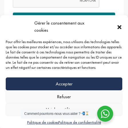
Envoyer
Gérer le consentement aux
cookies
Pour offrir les meilleures expériences, nous utilisons des technologies telles
que les cookies pour stocker et/ou accéder aux informations des appareils.
Le fait de consentir à ces technologies nous permettra de traiter des
Google +
Linkedin
Instagram
données telles que le comportement de navigation ou les ID uniques sur ce
site. Le fait de ne pas consentir ou de retirer son consentement peut avoir
un effet négatif sur certaines caractéristiques et fonctions.
Accepter
Refuser
Voir les préférences
Comment pourrions-nous vous aider ?
©
Mentions légales
|
Politique de confidentialités
Nathan SERRUYA
Politique de cookies
Politique de confidentialité