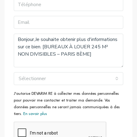
Aménagement actuel cloisonné en 2 salles de réunion, 1
open space et 5 bureaux
4ème étage :
Possibilité de réunir les deux lots pour avoir un plateau
d’environ 304 m²
Parquet et moulures
Aménagement des plateaux en espace ouvert.
Accès
Palais de la Découverte (BUS, BUS-72, BUS-28, BUS-
Sélectionner
93),
Pont des Invalides – Place de Finlande (BUS-63)
J'autorise DEVARIM RE à collecter mes données personnelles
pour pouvoir me contacter et traiter ma demande. Vos
données personnelles ne seront jamais communiquées à des
tiers.
En savoir plus