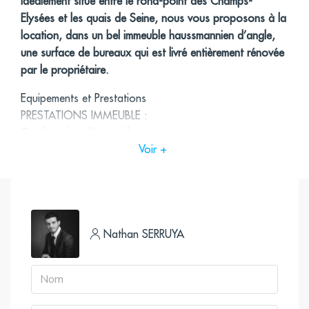
Idéalement situé entre le rond-point des Champs-
Elysées et les quais de Seine, nous vous proposons à la
location, dans un bel immeuble haussmannien d’angle,
une surface de bureaux qui est livré entièrement rénovée
par le propriétaire.
Equipements et Prestations
PRESTATIONS IMMEUBLE :
Gardien dans l’immeuble
Voir +
Accès sécurisé
Locaux entièrement rénovés par le bailleur
Climatisation
Vues sur la Seine et le Dôme des Invalides
Sanitaires et douches
Nathan SERRUYA
PRESTATIONS SURFACES :
1er étage : plus de 4 m de hauteur sous plafond,
prestations
de standing : marbre, parquet, moulures et cheminées.
Présence d’une cuisine.