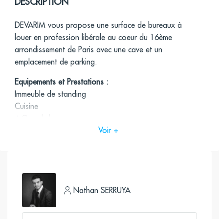
DESCRIPTION
DEVARIM vous propose une surface de bureaux à
louer en profession libérale au coeur du 16ème
arrondissement de Paris avec une cave et un
emplacement de parking.
Equipements et Prestations :
Immeuble de standing
Cuisine
4 Grands bureaux
Voir +
Double sanitaire
Parquet en point de Hongrie
Moulures
Cheminées
Cave
Nathan SERRUYA
Emplacement de parking inclus dans le loyer
Accès direct à la surface depuis le parking
Hauteur sous plafond de 3,35m