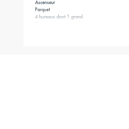
Ascenseur
Parquet
4 bureaux dont 1 grand
Cuisine
Sanitaire
Accueil
Surface en excellent état
Salle de stockage avec baie de brassage
Accès :
Richelieu – 4 Septembre (BUS, BUS-20), Bibliot
Nationale (BUS-29), Pyramides (BUS-95, BUS-
BUS-68), Sainte-Anne – Petits Champs (BUS-39