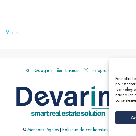
Voir +
Google +
Linkedin
Instagram
hèque
Pour offrir l
21, BUS-27,
pour stocker
technologies
)
navigation ou
consentement
Ac
©
Mentions légales
|
Politique de confidentialités