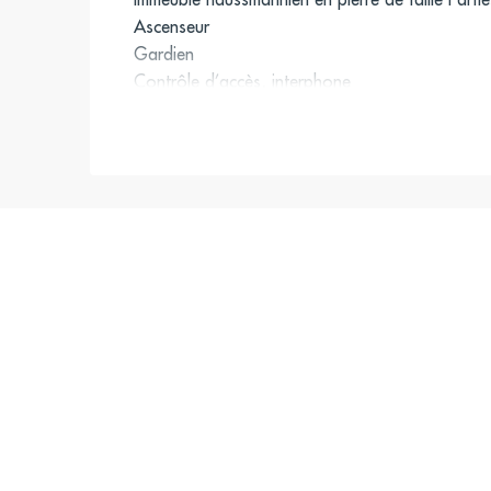
Ascenseur
Gardien
Contrôle d’accès, interphone
Parquet, moulures et cheminées
Belle hauteur sous plafond
Climatisation réversible
Balcon filant
1 galerie d’entrée
3 grands bureaux
4 bureaux indépendants
Local technique
Cuisine
Sanitaires
Accès
La Boétie – Percier (52, N02), Haussmann – Mir
N53), La Boétie – Miromesnil (28, 32, 80, 93)
Paris-St-Lazare (Gare SNCF)