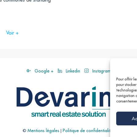
Voir +
Google +
Linkedin
Instagram
Pour offrir l
pour stocker
technologies
navigation ou
consentement
Ac
omesnil (84, N01), Saint-Augustin – La Boétie (22, 43,
©
Mentions légales
|
Politique de confidentialités