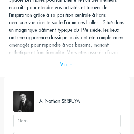
Spaces Les Halles pourrait bien être l’un des meilleurs
endroits pour étendre vos activités et trouver de
l’inspiration grâce à sa position centrale à Paris
avec une vue directe sur le Forum des Halles. Situé dans
un magnifique bâtiment typique du 19e siècle, les lieux
ont une apparence classique, mais ont été complètement
aménagés pour répondre à vos besoins, mariant
esthétique et fonctionnalité. Vous êtes assurés d’avoir
un sujet de conversation avec vos partenaires
Voir +
commerciaux, car le simple fait de passer la porte
d’entrée est enthousiasmant, grâce aux
impressionnantes arches en pierre et aux ornements en
calcaire blanc éclatant.
Nathan SERRUYA
Les affaires sont une forme d’art, et il n’y a pas de
meilleur endroit que le cœur de Paris pour pratiquer un
art. Une petite promenade vous mènera aux plus belles
attractions parisiennes, comme Notre Dame, le Centre
Pompidou et la Fontaine des Innocents. Si vous voulez