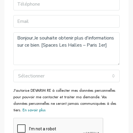
gagner du temps, les moyens de transport en commun
sont nombreux aux alentours et vous permettent de
découvrir le reste de cette ville en effervescence. Ajoutez
à cela la créativité de notre communauté
d’entrepreneurs et de personnes qui vous ressemblent et
vous pouvez aisément vous rendre compte que Spaces
et Paris forment véritablement une combinaison parfaite.
Sélectionner
J'autorise DEVARIM RE à collecter mes données personnelles
pour pouvoir me contacter et traiter ma demande. Vos
données personnelles ne seront jamais communiquées à des
tiers.
En savoir plus