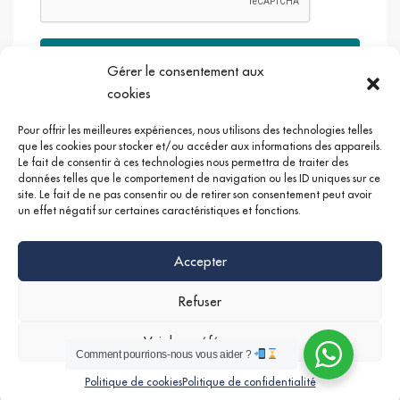
Envoyer
Gérer le consentement aux
cookies
Pour offrir les meilleures expériences, nous utilisons des technologies telles
que les cookies pour stocker et/ou accéder aux informations des appareils.
Le fait de consentir à ces technologies nous permettra de traiter des
Google +
Linkedin
Instagram
données telles que le comportement de navigation ou les ID uniques sur ce
site. Le fait de ne pas consentir ou de retirer son consentement peut avoir
un effet négatif sur certaines caractéristiques et fonctions.
Accepter
Refuser
Voir les préférences
Comment pourrions-nous vous aider ?
©
Mentions légales
|
Politique de confidentialités
Nathan SERRUYA
Politique de cookies
Politique de confidentialité