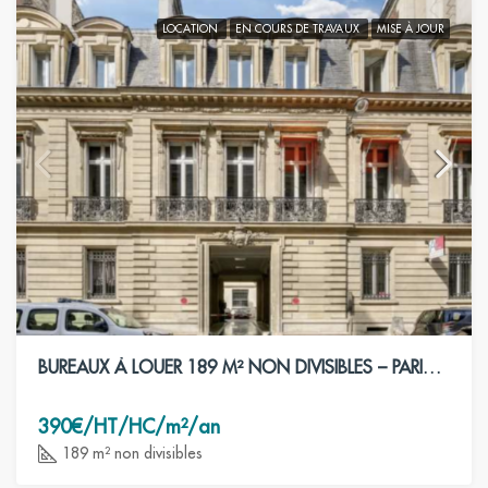
LOCATION
EN COURS DE TRAVAUX
MISE À JOUR
BUREAUX À LOUER 189 M² NON DIVISIBLES – PARIS 8ÈME
390€/HT/HC/m²/an
189 m² non divisibles