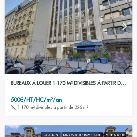
BUREAUX À LOUER 1 170 M² DIVISIBLES À PARTIR DE 226 M²- PARIS 8ÈME
500€/HT/HC/m²/an
1 170 m² divisibles à partir de 226 m²
LOCATION
DISPONIBILITÉ IMMÉDIATE
MISE À JOUR