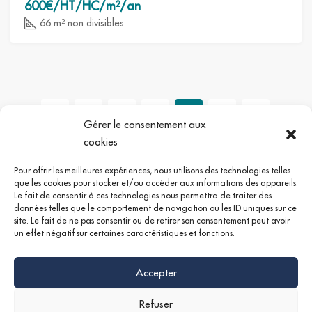
600€/HT/HC/m²/an
66 m² non divisibles
4
5
6
7
Gérer le consentement aux
cookies
Pour offrir les meilleures expériences, nous utilisons des technologies telles
que les cookies pour stocker et/ou accéder aux informations des appareils.
Le fait de consentir à ces technologies nous permettra de traiter des
Google +
Linkedin
Instagram
données telles que le comportement de navigation ou les ID uniques sur ce
site. Le fait de ne pas consentir ou de retirer son consentement peut avoir
un effet négatif sur certaines caractéristiques et fonctions.
Accepter
Refuser