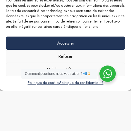
Pour offrir les meilleures expériences, nous utilisons des technologies telles
que les cookies pour stocker et/ou accéder aux informations des appareils.
Le fait de consentir à ces technologies nous permettra de traiter des
données telles que le comportement de navigation ou les ID uniques sur ce
site. Le fait de ne pas consentir ou de retirer son consentement peut avoir
un effet négatif sur certaines caractéristiques et fonctions.
Accepter
Refuser
APPARTEMENT T4 À LOUER – CANNES
Voir les préférences
Comment pourrions-nous vous aider ?
Nous consulter
Inscriptions
Vue de la carte
Politique de cookies
Politique de confidentialité
Google +
Linkedin
Instagram
VENTE
MISE À JOUR