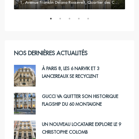
17, Avenue Bosquet, Quartier du Gros-Caillou, Paris 7e Arrondissement, Paris, Île-de-France, France métropolitaine, 75007, France
1, Avenue Franklin Delano Roosevelt, Quartier des Champs-Élysées, Paris 8e Arrondissement, Paris, France métropolitaine, 75008, France
NOS DERNIÈRES ACTUALITÉS
À PARIS 8, LES 6 NARVIK ET 3
LANCEREAUX SE RECYCLENT
GUCCI VA QUITTER SON HISTORIQUE
FLAGSHIP DU 60 MONTAIGNE
UN NOUVEAU LOCATAIRE EXPLORE LE 9
CHRISTOPHE COLOMB