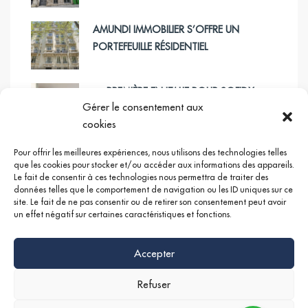
AMUNDI IMMOBILIER S’OFFRE UN
PORTEFEUILLE RÉSIDENTIEL
PREMIÈRE EN ITALIE POUR SOFIDY
Gérer le consentement aux
cookies
Pour offrir les meilleures expériences, nous utilisons des technologies telles
que les cookies pour stocker et/ou accéder aux informations des appareils.
Le fait de consentir à ces technologies nous permettra de traiter des
Google +
Linkedin
Instagram
données telles que le comportement de navigation ou les ID uniques sur ce
site. Le fait de ne pas consentir ou de retirer son consentement peut avoir
un effet négatif sur certaines caractéristiques et fonctions.
Accepter
Refuser