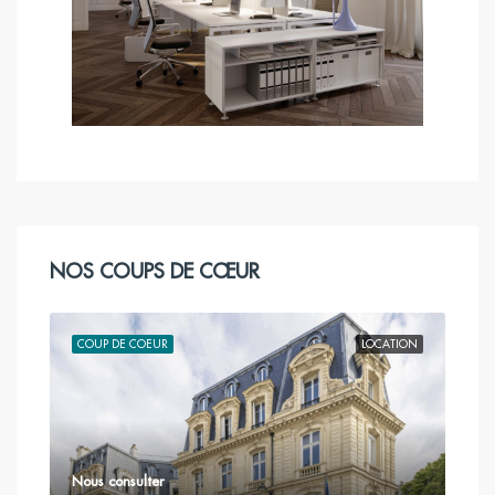
NOS COUPS DE CŒUR
TION
COUP DE COEUR
LOCATION
COU
Nous consulter