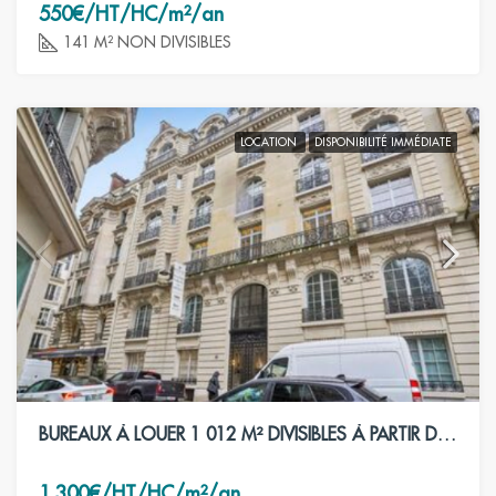
550€/HT/HC/m²/an
141 M² NON DIVISIBLES
LOCATION
DISPONIBILITÉ IMMÉDIATE
BUREAUX À LOUER 1 012 M² DIVISIBLES À PARTIR DE 62 M² – PARIS 7ÈME
1 300€/HT/HC/m²/an